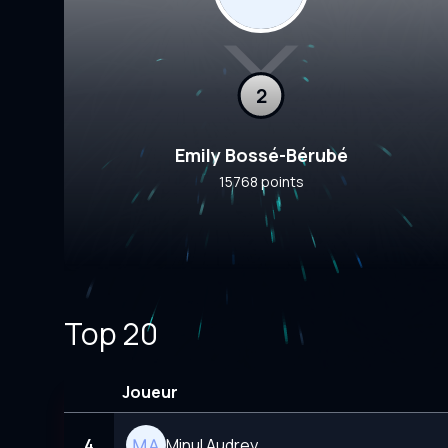
2
Emily Bossé-Bérubé
15768 points
Top 20
Joueur
4
Minul Audrey