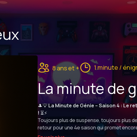
eux
1 minute / éni
8 ans et +
La minute de g
🎩💡
La Minute de Génie – Saison 4 : Le ret
!
⏳⚡
Toujours plus de suspense, toujours plus de
retour pour une 4e saison qui promet encore u