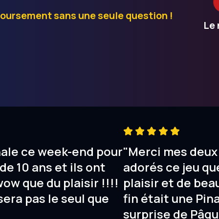
boursement sans une seule question !
Le 
nale ce week-end pour
"Merci mes deux 
de 10 ans et ils ont
adorés ce jeu que
wow que du plaisir !!!!
plaisir et de bea
sera pas le seul que
fin était une Pin
surprise de Pâqu