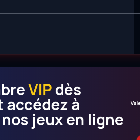
mbre
VIP
dès
t accédez à
Val
 nos jeux en ligne