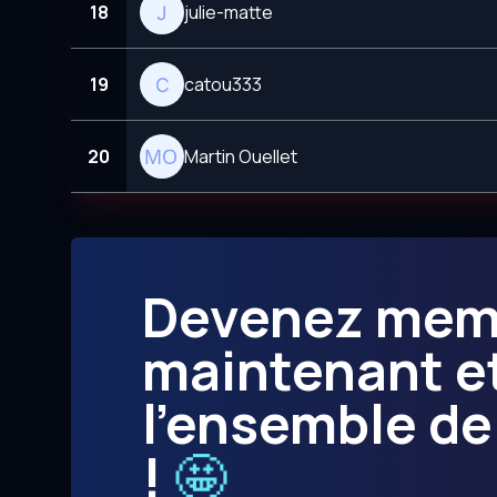
18
julie-matte
19
catou333
20
Martin Ouellet
Devenez me
maintenant e
l’ensemble de
!
🤩