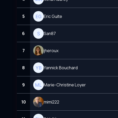
5
Eric Guite
6
San87
7
jheroux
8
Yannick Bouchard
9
Marie-Christine Loyer
10
mimi222