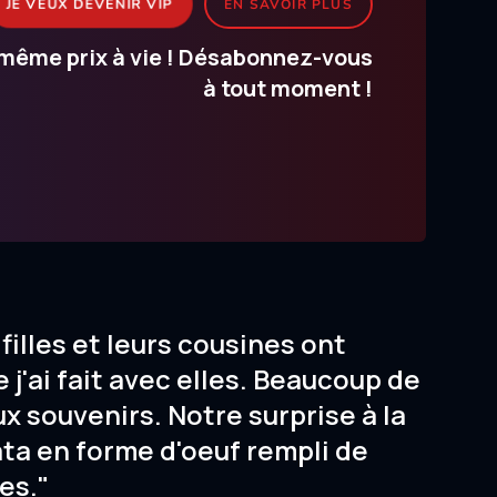
JE VEUX DEVENIR VIP
EN SAVOIR PLUS
même prix à vie ! Désabonnez-vous
à tout moment !
filles et leurs cousines ont
 j'ai fait avec elles. Beaucoup de
ux souvenirs. Notre surprise à la
ata en forme d'oeuf rempli de
es."