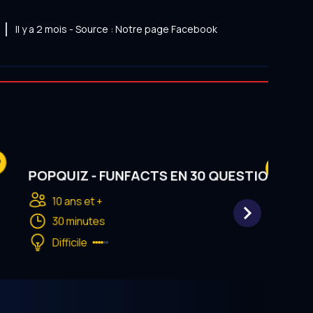
Il y a 2 mois - Source : Notre page Facebook
P
Réserv
POPQUIZ - FUNFACTS EN 30 QUESTIONS
10 ans et +
30 minutes
Difficile