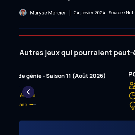
Maryse Mercier
24 janvier 2024 - Source : No
Autres jeux qui pourraient peut-
PO
minute de génie - Saison 11 (Août 2026)
8 ans et +
1 minute / énigme
Intermédiaire
Item
1