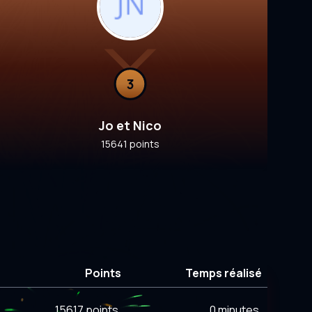
3
Jo et Nico
15641 points
Points
Temps réalisé
15617 points
0 minutes