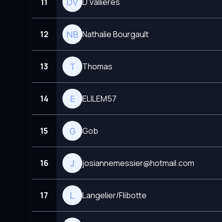
11
D Vallières
12
Nathalie Bourgault
13
Thomas
14
ELILEM57
15
Gob
16
josiannemessier@hotmail.com
17
Langelier/Flibotte