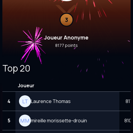
3
Joueur Anonyme
8177 points
Top 20
Joueur
4
Laurence Thomas
817
5
mireille morissette-drouin
810