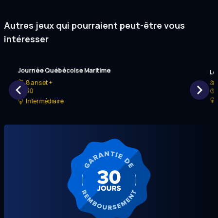
Autres jeux qui pourraient peut-être vous
intéresser
Journée Québécoise Maritime
Le 
8 ans et +
30
Intermédiaire
Item
1
of
9