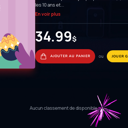
les 10 ans et...
En voir plus
34.99
$
ou
AJOUTER AU PANIER
JOUER 
Aucun classement de disponible.