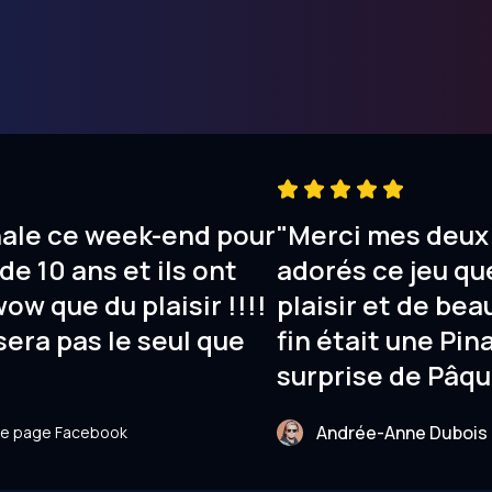
nale ce week-end pour
"Merci mes deux 
de 10 ans et ils ont
adorés ce jeu que
wow que du plaisir !!!!
plaisir et de bea
sera pas le seul que
fin était une Pin
surprise de Pâqu
Andrée-Anne Dubois
tre page Facebook