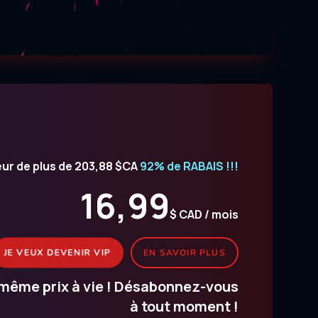
eur de plus de 203,88 $CA
92% de RABAIS !!!
16,99
$ CAD / mois
JE VEUX DEVENIR VIP
EN SAVOIR PLUS
même prix à vie ! Désabonnez-vous
à tout moment !