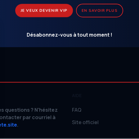
JE VEUX DEVENIR VIP
EN SAVOIR PLUS
Désabonnez-vous à tout moment !
AIDE
s questions ? N'hésitez
FAQ
ontacter par courriel à
Site officiel
te.site
.