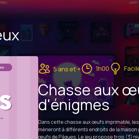
eux
1h00
Facil
5 ans et +
Chasse aux œu
d'énigmes
Dans cette chasse aux œufs imprimable, les
mèneront à différents endroits de la maison 
œufs de Pâques. Le jeu propose trois (3) nive