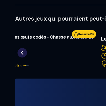
Autres jeux qui pourraient peut-
Réservé VIP
quête des œufs codés - Chasse aux œufs de
Le
ques
5 ans et +
1h00
Intermédiaire
Item
1
of
22