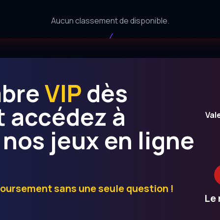
Aucun classement de disponible.
mbre
VIP
dès
t accédez à
Val
 nos jeux en ligne
boursement sans une seule question !
Le 