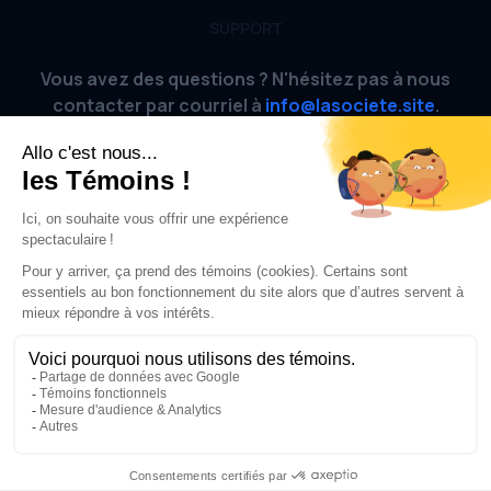
SUPPORT
Vous avez des questions ? N'hésitez pas à nous
contacter par courriel à
info@lasociete.site
.
AIDE
FAQ
Site officiel
CONDITIONS
Conditions d'utilisation
Politique de confidentialité
© 2023-2026
La Société Jeux d'évasion
. Tous droits réservés.