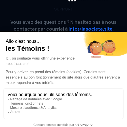
SUPPORT
Vous avez des questions ? N'hésitez pas à nous
contacter par courriel à
info@lasociete.site
.
AIDE
FAQ
Site officiel
CONDITIONS
Conditions d'utilisation
Politique de confidentialité
© 2023-2026
La Société Jeux d'évasion
. Tous droits réservés.