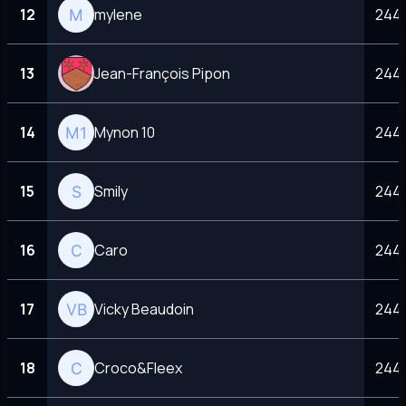
12
mylene
244 
13
Jean-François Pipon
244 
14
Mynon 10
244 
15
Smily
244 
16
Caro
244 
17
Vicky Beaudoin
244 
18
Croco&Fleex
244 