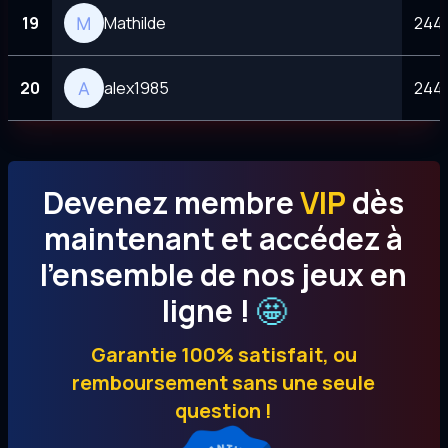
19
Mathilde
244 
20
alex1985
244 
Devenez membre
VIP
dès
maintenant et accédez à
l’ensemble de nos jeux en
🤩
ligne !
Garantie 100% satisfait, ou
remboursement sans une seule
question !