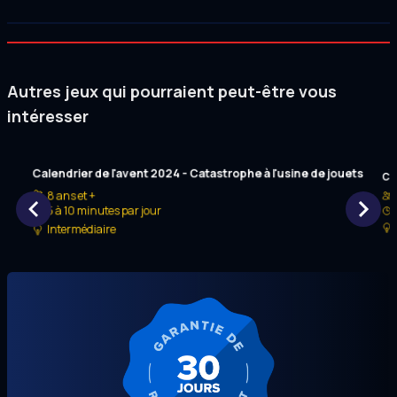
Autres jeux qui pourraient peut-être vous
intéresser
Calendrier de l'avent 2024 - Catastrophe à l'usine de jouets
Cal
8 ans et +
5 à 10 minutes par jour
Intermédiaire
Item
1
of
5