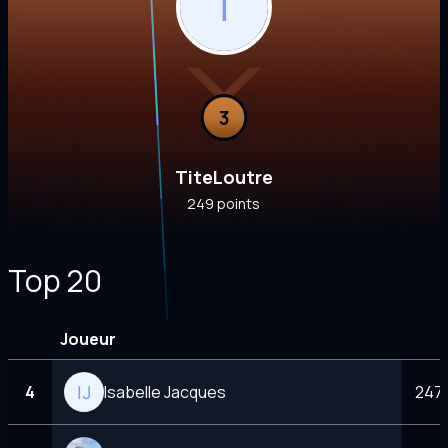
3
TiteLoutre
249 points
Top 20
Joueur
4
Isabelle Jacques
247 