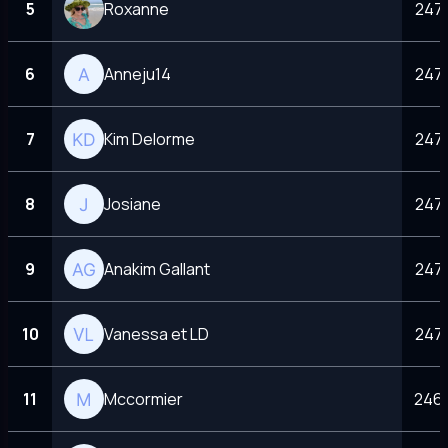
5
Roxanne
247 
6
Anneju14
247 
7
Kim Delorme
247 
8
Josiane
247 
9
Anakim Gallant
247 
10
Vanessa et LD
247 
11
Mccormier
246 