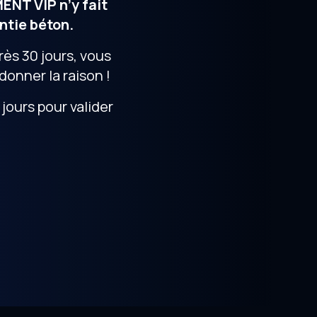
ENT VIP n’y fait
ntie béton.
rès 30 jours, vous
nner la raison !
jours pour valider