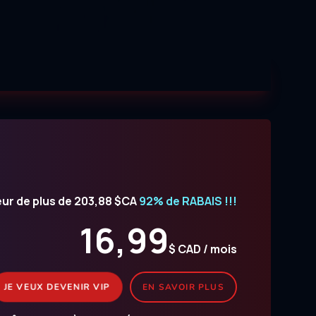
eur de plus de 203,88 $CA
92% de RABAIS !!!
16,99
$ CAD / mois
JE VEUX DEVENIR VIP
EN SAVOIR PLUS