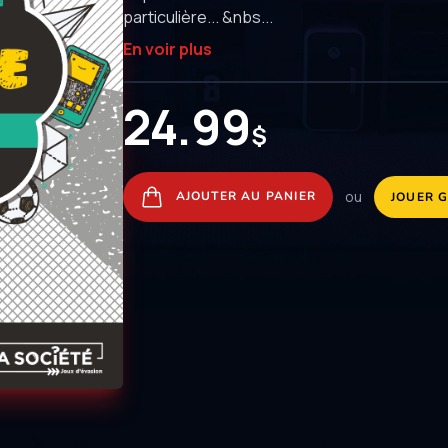
particulière... &nbs...
En voir plus
24.99
$
ou
AJOUTER AU PANIER
JOUER 