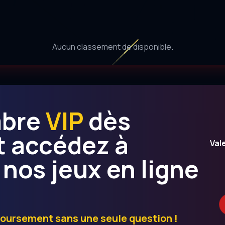
Aucun classement de disponible.
mbre
VIP
dès
t accédez à
Val
 nos jeux en ligne
boursement sans une seule question !