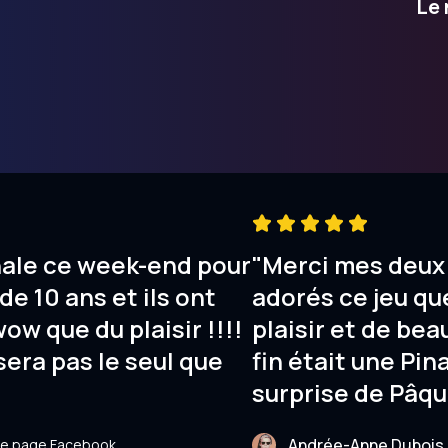
Le 
nale ce week-end pour
"Merci mes deux 
de 10 ans et ils ont
adorés ce jeu que
wow que du plaisir !!!!
plaisir et de bea
sera pas le seul que
fin était une Pin
surprise de Pâqu
Andrée-Anne Dubois
tre page Facebook