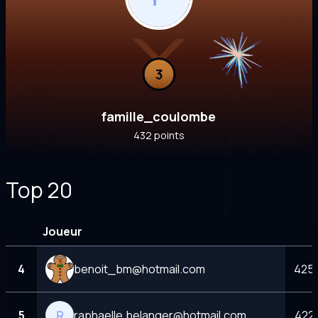
3
famille_coulombe
432 points
Top 20
Joueur
4
benoit_bm@hotmail.com
425 
5
raphaelle.belanger@hotmail.com
422 