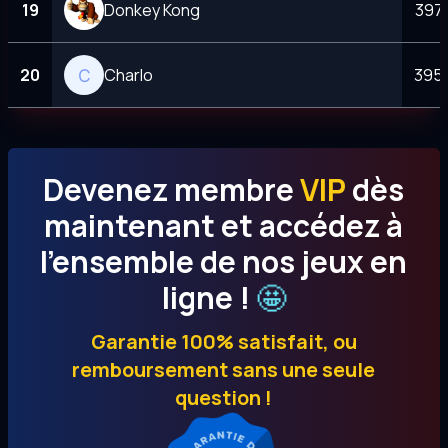
19
Donkey Kong
397 
20
Charlo
395 
Devenez membre
VIP
dès
maintenant et accédez à
l’ensemble de nos jeux en
🤩
ligne !
Garantie 100% satisfait, ou
remboursement sans une seule
question !