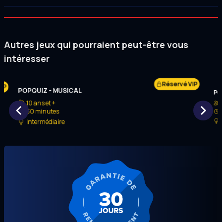
Autres jeux qui pourraient peut-être vous
intéresser
Réservé VIP
VIP
POPQUIZ - MUSICAL
PO
10 ans et +
30 minutes
Intermédiaire
Item
1
of
19