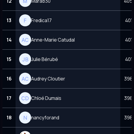
12
Marab30
405 
13
Fredica17
401 
14
Anne-Marie Catudal
401 
15
Julie Bérubé
401 
16
Audrey Cloutier
398 
17
Chloé Dumais
398 
18
nancyforand
398 