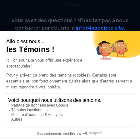
SUPPORT
Vous avez des questions ? N'hésitez pas à nous
contacter par courriel à
info@lasociete.site
.
AIDE
FAQ
Site officiel
CONDITIONS
Conditions d'utilisation
Politique de confidentialité
© 2023-2026
La Société Jeux d'évasion
. Tous droits réservés.