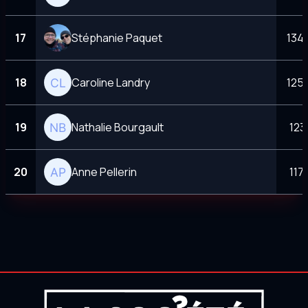
17
Stéphanie Paquet
134
18
Caroline Landry
125
19
Nathalie Bourgault
123
20
Anne Pellerin
117