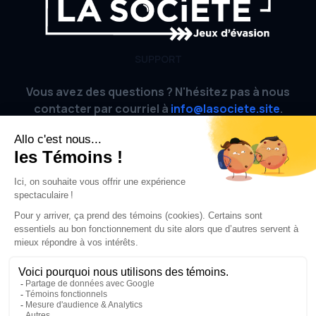
SUPPORT
Vous avez des questions ? N'hésitez pas à nous
contacter par courriel à
info@lasociete.site
.
AIDE
FAQ
Site officiel
CONDITIONS
Conditions d'utilisation
Politique de confidentialité