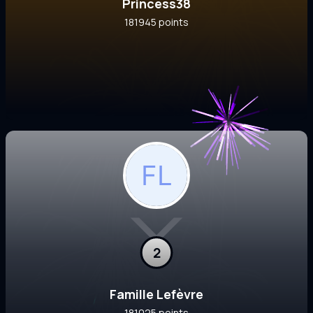
Princess38
181945 points
2
Famille Lefèvre
181025 points