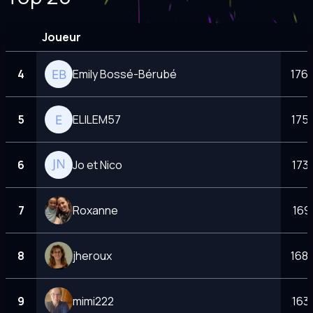
Joueur
4
Emily Bossé-Bérubé
1762
5
ELILEM57
175
6
Jo et Nico
173
7
Roxanne
169
8
jheroux
1686
9
mimi222
163