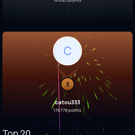
3
catou333
176778 points
Top 20