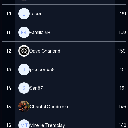
10
Laser
161
11
Famille 4H
1603
12
Dave Charland
1599
13
jacques438
155
14
San87
151
15
Chantal Goudreau
1468
16
Mireille Tremblay
140